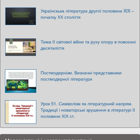
Українскька література другої половини XIX –
початку ХХ століття
Тема ІІ світової війни та руху опору в повоєнні
десятиліття
Постмодернізм. Визначні представники
постмодерної літератури
Урок 51. Символізм як літературний напрям.
Традиції і новаторські зрушення в літературі ІІ
половини ХІХ ст.