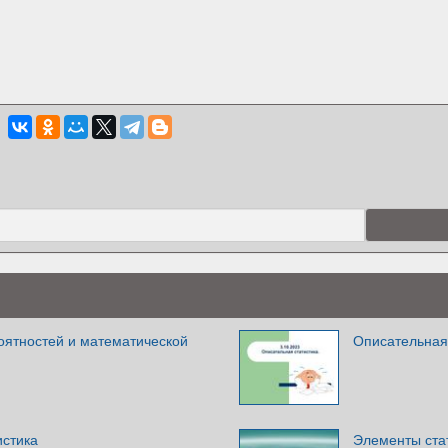
оятностей и математической
Описательная
истика
Элементы ста