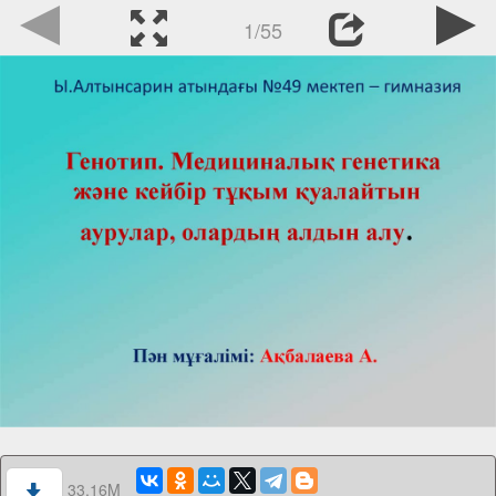
1/55
33.16M