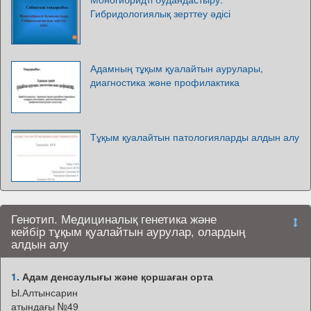
Гибридологиялық зерттеу әдісі
Адамның тұқым қуалайтын аурулары,
диагностика және профилактика
Тұқым қуалайтын патологияларды алдын алу
Генотип. Медициналық генетика және
кейбір тұқым қуалайтын аурулар, олардың
алдын алу
1.
Адам денсаулығы және қоршаған орта
Ы.Алтынсарин
атындағы №49