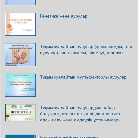
Генетика және аурулар
Тұқым қуалайтын аурулар (хромосомды, генді
аурулар) сипаттамасы, жіктелуі, таралуы
Тұқым қуалайтын мултьфакторлы аурулар
Тұқым қуалайтын аурулардың пайда
болуының жалпы тетіктері, диагностика,
алдын алу және емдеудің ұстанымдары
Моногибридті будандастыру.