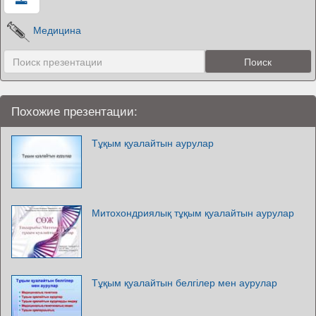
Медицина
Похожие презентации:
Тұқым қуалайтын аурулар
Митохондриялық тұқым қуалайтын аурулар
Тұқым қуалайтын белгілер мен аурулар