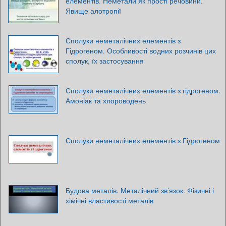
елементів. Неметали як прості речовини.
Явище алотропії
Сполуки неметалічних елементів з
Гідрогеном. Особливості водних розчинів цих
сполук, їх застосування
Сполуки неметалічних елементів з гідрогеном.
Амоніак та хлороводень
Сполуки неметалічних елементів з Гідрогеном
Будова металів. Металічний зв’язок. Фізичні і
хімічні властивості металів