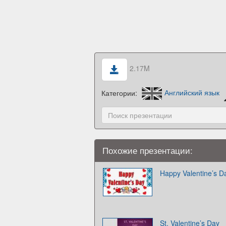
2.17M
Категории:
Английский язык
Похожие презентации:
Happy Valentine’s D
St. Valentine’s Day