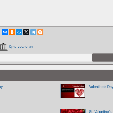
Культурология
ay
Valentine’s Da
St. Valentine’s