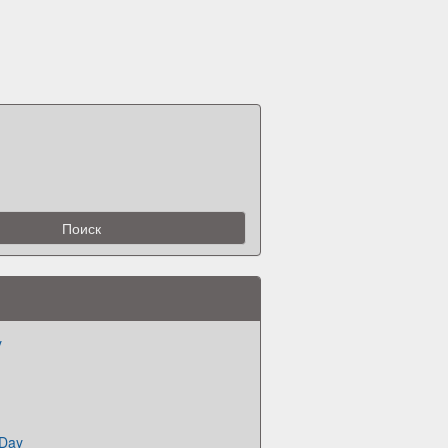
y
 Day