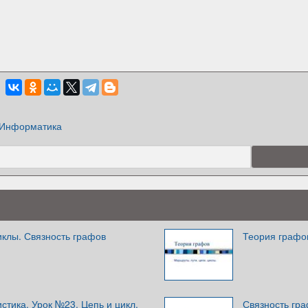
Информатика
иклы. Связность графов
Теория графов
истика. Урок №23. Цепь и цикл.
Связность гр