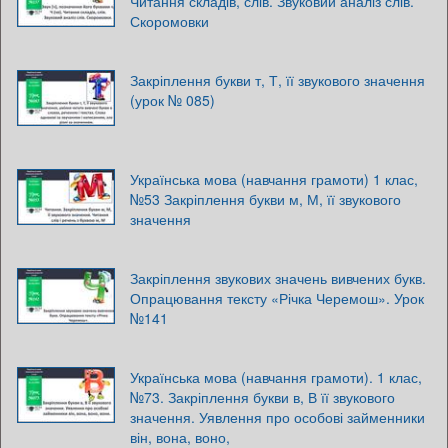
Читання складів, слів. Звуковий аналіз слів.
Скоромовки
Закріплення букви т, Т, її звукового значення
(урок № 085)
Українська мова (навчання грамоти) 1 клас,
№53 Закріплення букви м, М, її звукового
значення
Закріплення звукових значень вивчених букв.
Опрацювання тексту «Річка Черемош». Урок
№141
Українська мова (навчання грамоти). 1 клас,
№73. Закріплення букви в, В її звукового
значення. Уявлення про особові займенники
він, вона, воно,