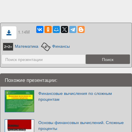
1.14M
Математика
Финансы
Похожие презентации:
Финансовые вычисления по сложным
процентам
Основы финансовых вычислений. Сложные
проценты