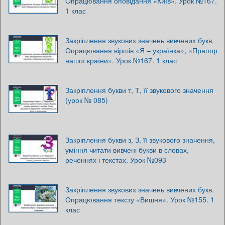
Опрацювання оповідання «Київ». Урок №167.
1 клас
Закріплення звукових значень вивчених букв.
Опрацювання віршів «Я – українка», «Прапор
нашої країни». Урок №167. 1 клас
Закріплення букви т, Т, її звукового значення
(урок № 085)
Закріплення букви з, З, її звукового значення,
уміння читати вивчені букви в словах,
реченнях і текстах. Урок №093
Закріплення звукових значень вивчених букв.
Опрацювання тексту «Вишня». Урок №155. 1
клас