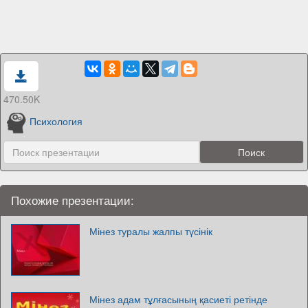
470.50K
Психология
Похожие презентации:
Мінез туралы жалпы түсінік
Мінез адам тұлғасының қасиеті ретінде