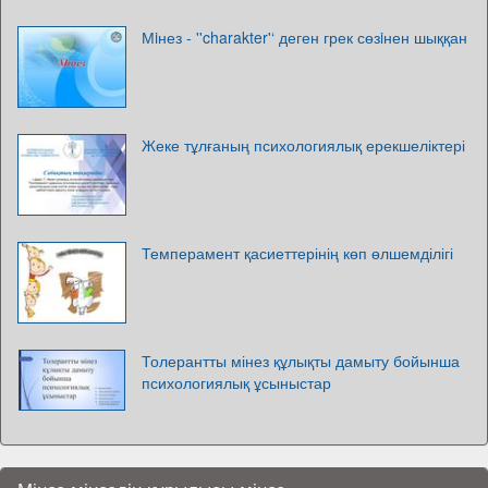
Мiнез - ''charakter'‘ деген грек сөзiнен шыққан
Жеке тұлғаның психологиялық ерекшеліктері
Темперамент қасиеттерінің көп өлшемділігі
Толерантты мінез құлықты дамыту бойынша
психологиялық ұсыныстар