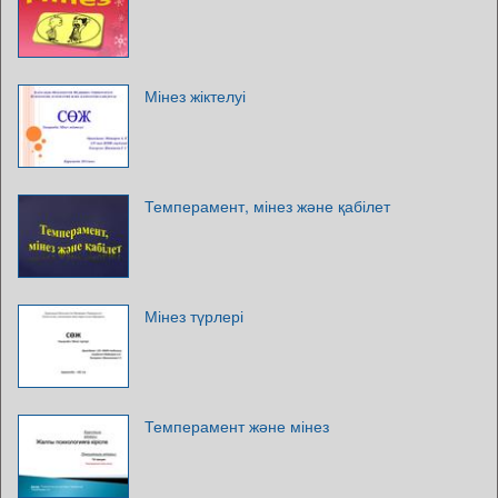
Мінез жіктелуі
Темперамент, мінез және қабілет
Мінез түрлері
Темперамент және мінез