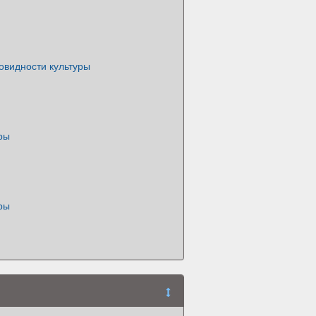
овидности культуры
ры
ры