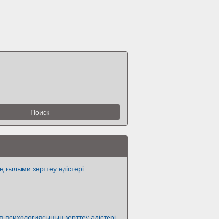
 ғылыми зерттеу әдістері
 психологиясының зерттеу әдістері