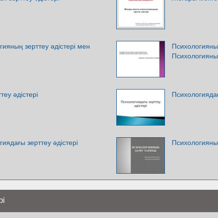
гияның зерттеу әдістері мен
Психологияның
Психологияның
теу әдістері
Психологиядағ
гиядағы зерттеу әдістері
Психологияны
рі