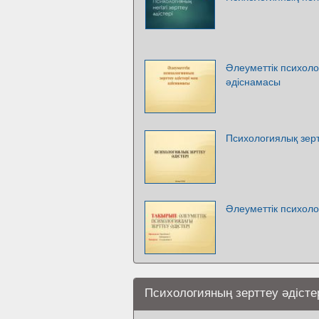
Әлеуметтік психоло
әдіснамасы
Психологиялық зерт
Әлеуметтік психоло
Психологияның зерттеу әдісте