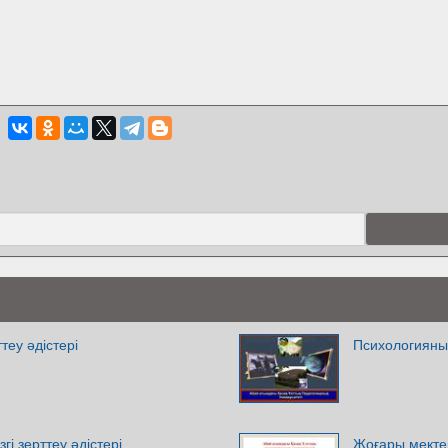
теу әдістері
Психологияның
гі зерттеу әдістері
Жоғары мектеп