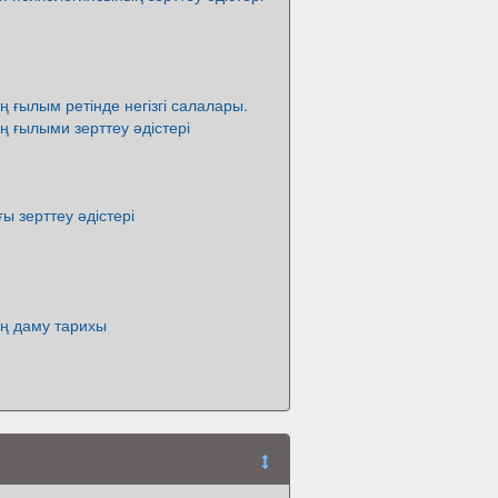
 ғылым ретінде негізгі салалары.
 ғылыми зерттеу әдістері
ы зерттеу әдістері
ң даму тарихы