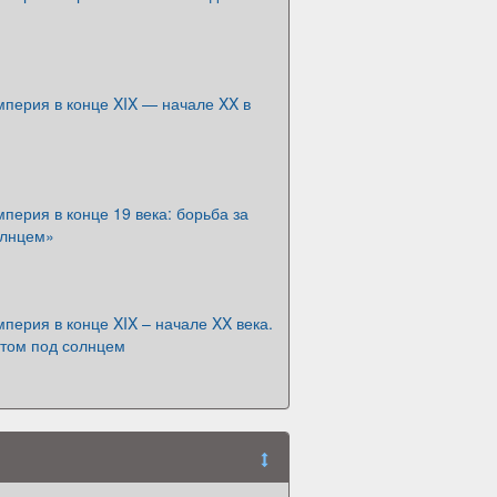
перия в конце XIX — начале XX в
перия в конце 19 века: борьба за
олнцем»
перия в конце XIX – начале XX века.
стом под солнцем