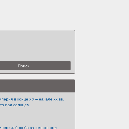
перия в конце xix – начале xx вв.
сто под солнцем
перия: борьба за «место под