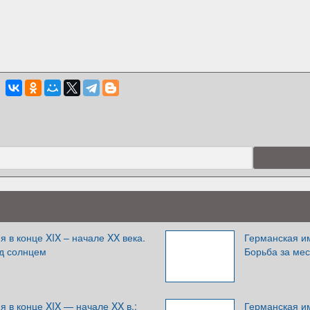
 в конце XIX – начале XX века.
Германская им
од солнцем
Борьба за ме
 в конце XIX — начале XX в.:
Германская им