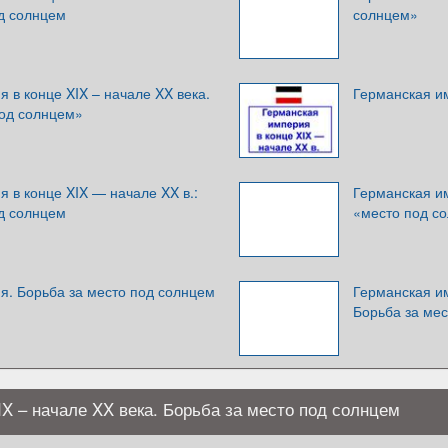
од солнцем
солнцем»
 в конце XIX – начале XX века.
Германская им
под солнцем»
 в конце XIX — начале XX в.:
Германская им
од солнцем
«место под с
я. Борьба за место под солнцем
Германская им
Борьба за ме
IX – начале XX века. Борьба за место под солнцем