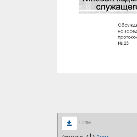
1.23M
Категория:
Право