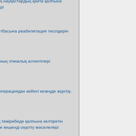
қ науқастардың қайта қалпына
рі
тбасына реабилитация тәсілдерін
ың этикалық аспектілері
перациядан кейінгі кезеңде жүргізу.
тәжірибеде қалпына келтіретін
е кешенді оңалту мәселелері