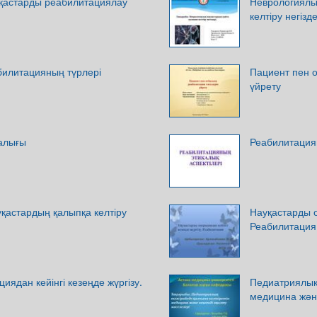
қастарды реабилитациялау
Неврологиялы
келтіру негізде
билитацияның түрлері
Пациент пен о
үйрету
алығы
Реабилитациян
қастардың қалыпқа келтіру
Науқастарды о
Реабилитация
иядан кейінгі кезеңде жүргізу.
Педиатриялық 
медицина жән