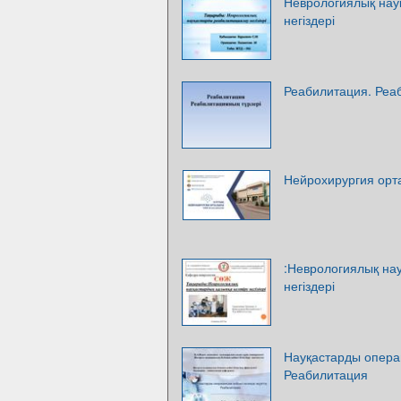
Неврологиялық нау
негіздері
Реабилитация. Реа
Нейрохирургия орт
:Неврологиялық нау
негіздері
Науқастарды операц
Реабилитация