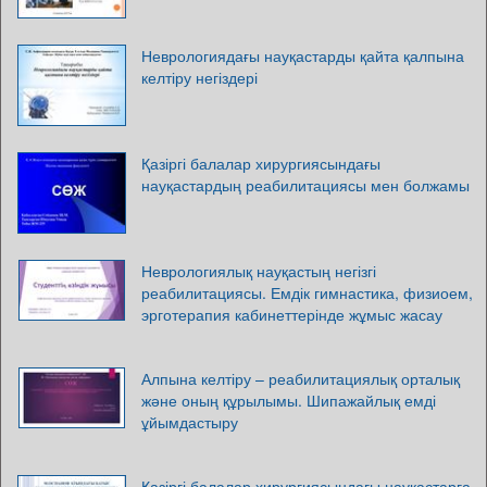
Неврологиядағы науқастарды қайта қалпына
келтіру негіздері
Қазіргі балалар хирургиясындағы
науқастардың реабилитациясы мен болжамы
Неврологиялық науқастың негізгі
реабилитациясы. Емдік гимнастика, физиоем,
эрготерапия кабинеттерінде жұмыс жасау
Алпына келтіру – реабилитациялық орталық
және оның құрылымы. Шипажайлық емді
ұйымдастыру
Қазіргі балалар хирургиясындағы науқастарға