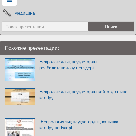
Медицина
Похожие презентации:
Неврологиялық науқастарды
реабилитациялау негіздері
Неврологиялық науқастарды қайта қалпына
келтіру
:Неврологиялық науқастардың қалыпқа
келтіру негіздері