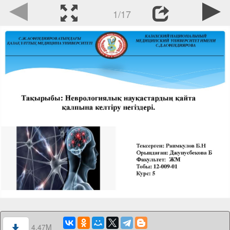
1/17
4.47M