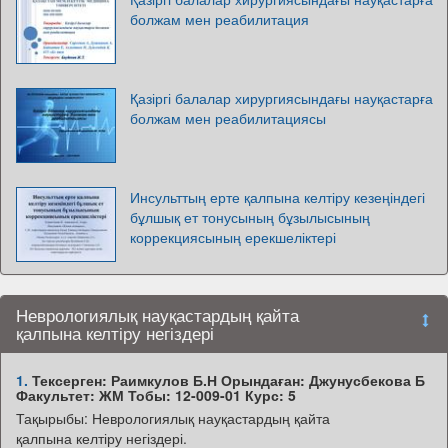
болжам мен реабилитация
Қазіргі балалар хирургиясындағы науқастарға
болжам мен реабилитациясы
Инсульттың ерте қалпына келтіру кезеңіндегі
бұлшық ет тонусының бұзылысының
коррекциясының ерекшеліктері
Неврологиялық науқастардың қайта
қалпына келтіру негіздері
1.
Тексерген: Раимкулов Б.Н Орындаған: Джунусбекова Б
Факультет: ЖМ Тобы: 12-009-01 Курс: 5
Тақырыбы: Неврологиялық науқастардың қайта
қалпына келтіру негіздері.