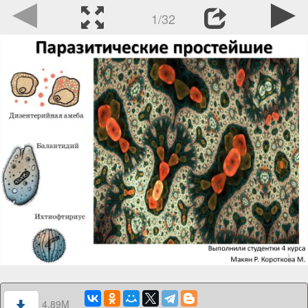
1/32
4.89M