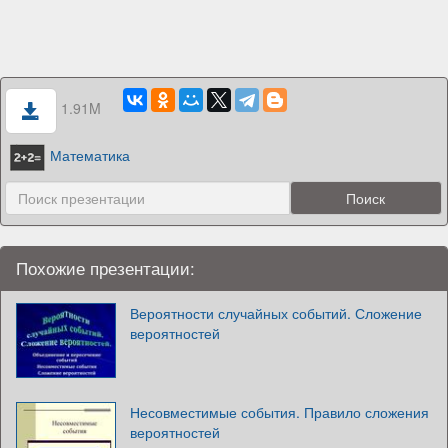
1.91M
Математика
Похожие презентации:
Вероятности случайных событий. Сложение
вероятностей
Несовместимые события. Правило сложения
вероятностей