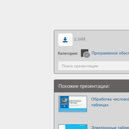
2.34M
Категория:
Программное обес
Похожие презентации:
Обработка числово
таблицах
Электронные табли