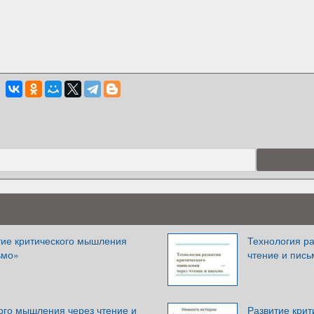
тие критического мышления
Технология р
ьмо»
чтение и пись
ого мышления через чтение и
Развитие крит