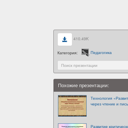
410.49K
Категория:
Педагогика
Похожие презентации:
Технология «Разви
через чтение и пис
Развитие критическ