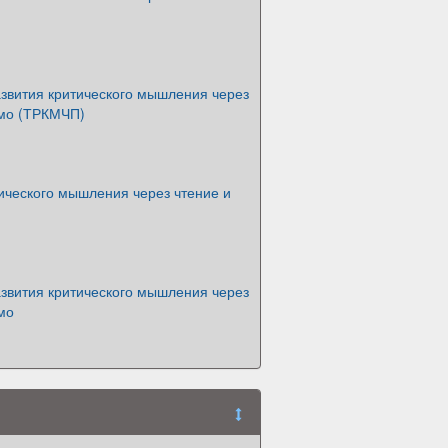
азвития критического мышления через
ьмо (ТРКМЧП)
ического мышления через чтение и
азвития критического мышления через
мо