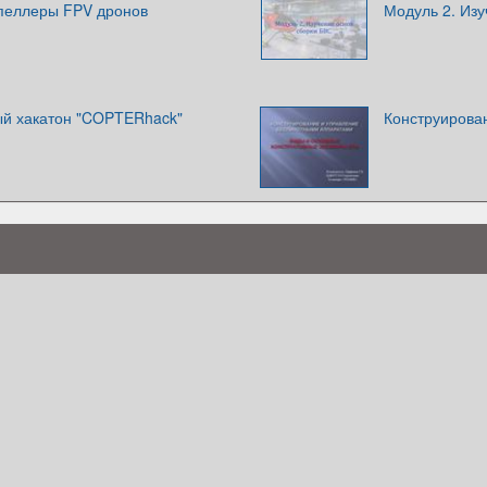
пеллеры FPV дронов
Модуль 2. Изу
й хакатон "COPTERhack"
Конструирова