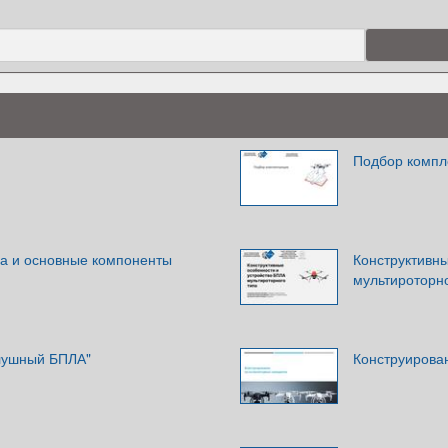
Подбор комп
а и основные компоненты
Конструктивн
мультироторно
лушный БПЛА"
Конструирова