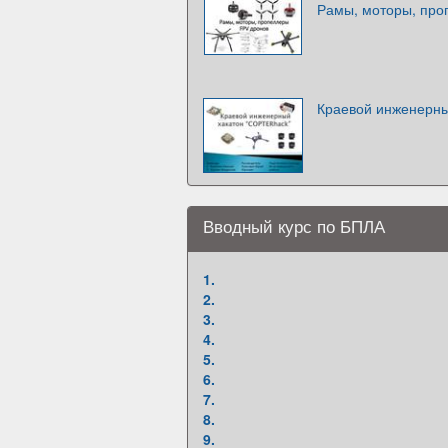
Рамы, моторы, про
Краевой инженерны
Вводный курс по БПЛА
1.
2.
3.
4.
5.
6.
7.
8.
9.