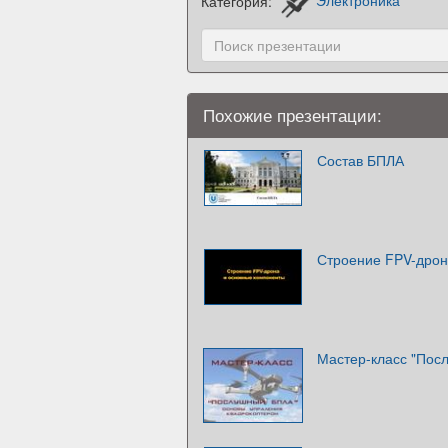
Категория:
Электроника
Похожие презентации:
Состав БПЛА
Строение FPV-дрон
Мастер-класс "Пос