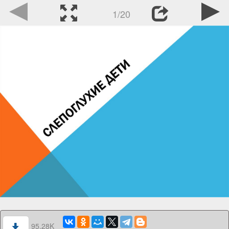
1/20
95.28K