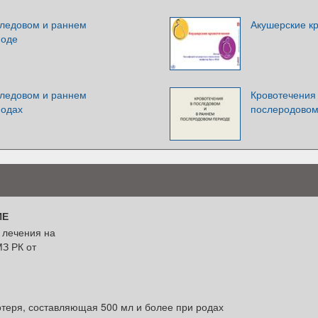
следовом и раннем
Акушерские к
иоде
следовом и раннем
Кровотечения
иодах
послеродовом
ИЕ
 лечения на
МЗ РК от
теря, составляющая 500 мл и более при родах