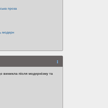
нська проза
ль модерн
о виникла після модернізму та