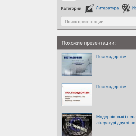
Категории:
Литература
И
Похожие презентации:
Постмодернізм
Постмодернізм
Модерністські і нео
літературі другої п