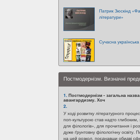
Патрик Зюскінд «Фа
літератури»
Сучасна українська
Постмодернізм. Визначні пред
1.
Постмодернізм - загальна назва
авангардизму. Хоч
2.
У ході розвитку літературного процес
поп-культурою став надто глибоким,
для філологів», для прочитання і ро
дуже ґрунтовну філологічну освіту. 
на цей розкол, поєднавши обидві сф