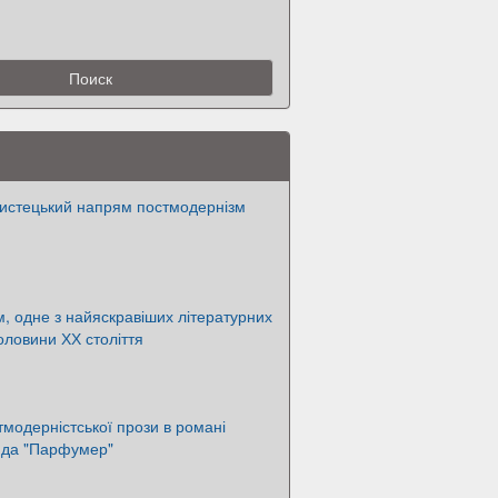
мистецький напрям постмодернізм
, одне з найяскравіших літературних
оловини ХХ століття
модерністської прози в романі
нда "Парфумер"