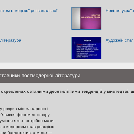
нтом німецької розважальної
Новітня украї
 література
Художній сти
ставники постмодерної літератури
 окреслених останніми десятиліттями тенденцій у мистецтві, щ
у розрив між елітарною і
 з'явився феномен «твору
зуміння якого потрібно мати
Постмодернізм став реакцією
ери багдетектив, а може —