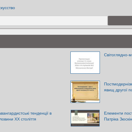
скусство
Світоглядно-
Постмодернізм
явищ другої п
авангардистські тенденції в
Елементи пост
оловини ХХ століття
Патріка Зюскі