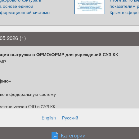
а основе единой
показателям р
информационной системы
Крым в сфере
5.2026 (1)
ация выгрузки в ФРМО/ФРМР для учреждений СУЗ КК
РМР
афию»
тво в федеральную систему
ректно указан OID в СУЗ КК
К не совпадает с должностью в ФРМР
English
Русский
З КК и федеральной системой
в блокируется
Категории
че сведений ухудшается