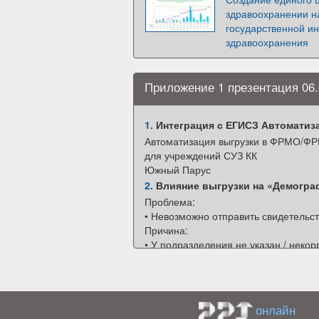
здравоохранении н
государственной 
здравоохранения
Приложение 1 презентация 06.0
1.
Интеграция с ЕГИСЗ Автоматиз
Автоматизация выгрузки в ФРМО/Ф
для учреждений СУЗ КК
Южный Парус
2.
Влияние выгрузки на «Демогр
Проблема:
• Невозможно отправить свидетельс
Причина:
• У подразделения не указан / некор
• Должность врача в системе СУЗ К
Последствия:
• Расхождение данных между ГИС С
• Выгрузка электронных свидетельст
онлайн
• Статистика организации по переда