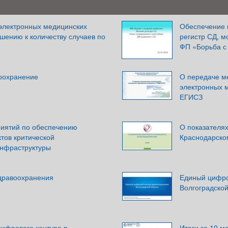
 электронных медицинских
Обеспечение 
шению к количеству случаев по
регистр СД, 
ФП «Борьба с
оохранение
О передаче м
электронных 
ЕГИСЗ
иятий по обеспечению
О показателях
тов критической
Краснодарско
нфраструктуры
дравоохранения
Единый цифро
Волгоградской
цифрового контура в
Итоги за 10 м