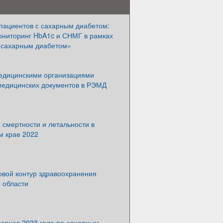
пациентов с сахарным диабетом:
мониторинг HbA1c и СНМГ в рамках
 сахарным диабетом»
едицинскими организациями
медицинских документов в РЭМД
 смертности и летальности в
м крае 2022
вой контур здравоохранения
 области
есяцев 2023 года по основным