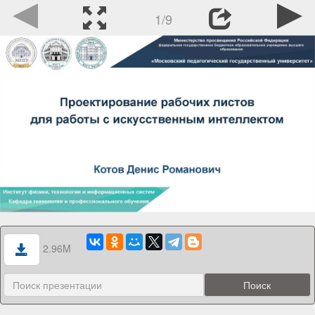
1/9
2.96M