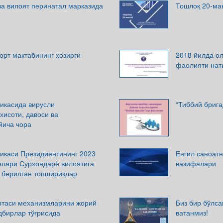
ва вилоят перинатал марказида
Тошлоқ 20-ма
орт мактабининг ҳозирги
2018 йилда ол
фаолияти нат
ликасида вирусли
“Тиббий бриг
хисоти, давоси ва
йича чора
ликаси Президиентининг 2023
Енгил саноат
нлари Сурхондарё вилоятига
вазифалари
 берилган топшириқлар
уртаси механизмларини жорий
Биз бир бўлса
дбирлар тўғрисида
ватанмиз!