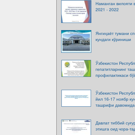
Наманган вилояти 
2021 - 2022
Янгиҳаёт тумани сп
кундаги кўриниши
Ўзбекистон Респуб
гепатитларнинг таш
профилактикаси бў
Ўзбекистон Респуб
йил 16-17 ноябр ку
ташрифи давомида
Давлат тиббий суғ
этишга оид чора-та