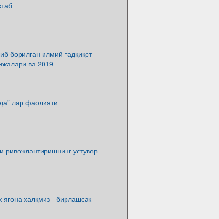
ктаб
иб борилган илмий тадқиқот
ижалари ва 2019
ада” лар фаолияти
ни ривожлантиришнинг устувор
к ягона халқмиз - бирлашсак