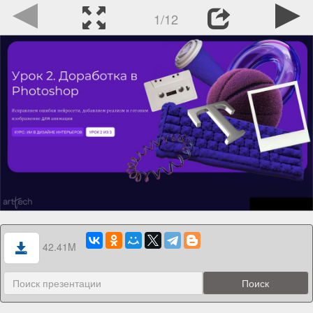
1/12
42.41M