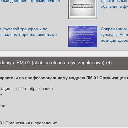
бные действия - формирование
Двигательные 
е
обучения в ф
 круговой тренировки по
Современные 
ве видеоматериала, используя
культуры. Ана
позиции здор
adaniyu_PM.01 (shablon otcheta dlya zapolneniya) (4)
практики по профессиональному модулю ПМ.01 Организация 
зация высшего образования
я»
рта
01 Организация и проведение