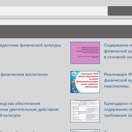
едагогики физической культуры
Содержание и
физической к
в основной ш
 физическом воспитании
Реализация Ф
физической ку
перспективы
едства обеспечения
Календарно-т
чении двигательным действиям
содержания о
й культуры
требования (в