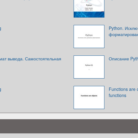
g
Python. Исклю
форматирова
мат вывода. Самостоятельная
Описание Pyt
g
Functions are 
functions