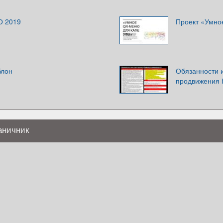
О 2019
Проект «Умно
блон
Обязанности 
продвижения 
аничник