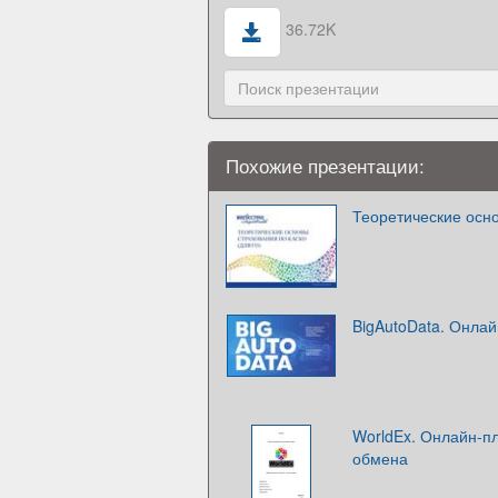
36.72K
Похожие презентации:
Теоретические осн
BigAutoData. Онлай
WorldEx. Онлайн-п
обмена