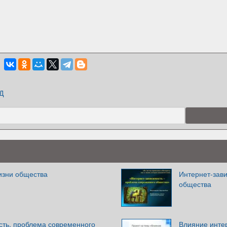
Д
изни общества
Интернет-зав
общества
сть, проблема современного
Влияние инте