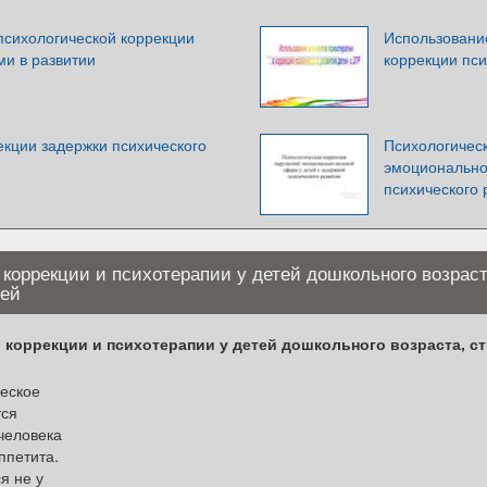
сихологической коррекции
Использовани
ми в развитии
коррекции пси
екции задержки психического
Психологичес
эмоционально
психического 
коррекции и психотерапии у детей дошкольного возраст
ией
коррекции и психотерапии у детей дошкольного возраста, 
ческое
тся
человека
ппетита.
я не у