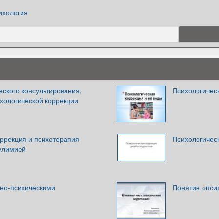
ихология
ского консультирования,
Психологическ
хологической коррекции
оррекция и психотерапия
Психологическ
улимией
вно-психическими
Понятие «пси