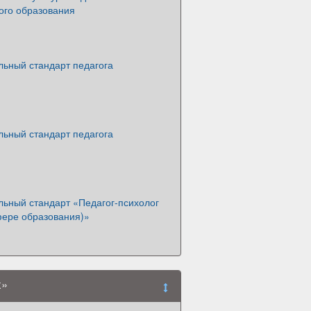
ого образования
ьный стандарт педагога
ьный стандарт педагога
ьный стандарт «Педагог-психолог
фере образования)»
х»