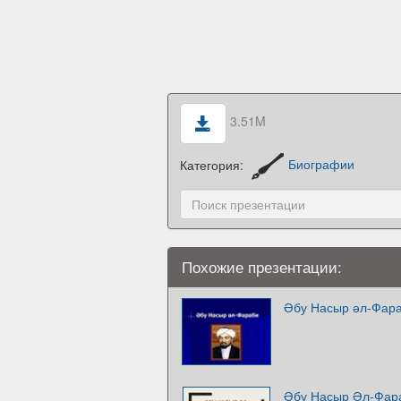
3.51M
Категория:
Биографии
Похожие презентации:
Әбу Насыр әл-Фар
Әбу Насыр Әл-Фар