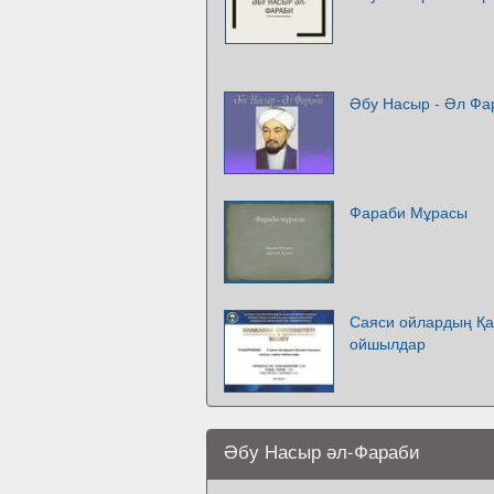
Әбу Насыр - Әл Фа
Фараби Мұрасы
Саяси ойлардың Қа
ойшылдар
Әбу Насыр әл-Фараби