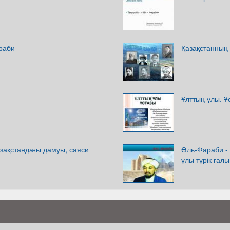
раби
Қазақстанның
Ұлттың ұлы. 
зақстандағы дамуы, саяси
Әль-Фараби -
ұлы түрік ғал