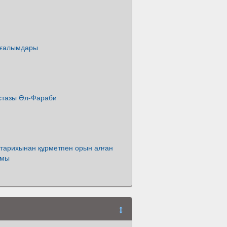
 ғалымдары
Ұстазы Әл-Фараби
 тарихынан құрметпен орын алған
ымы