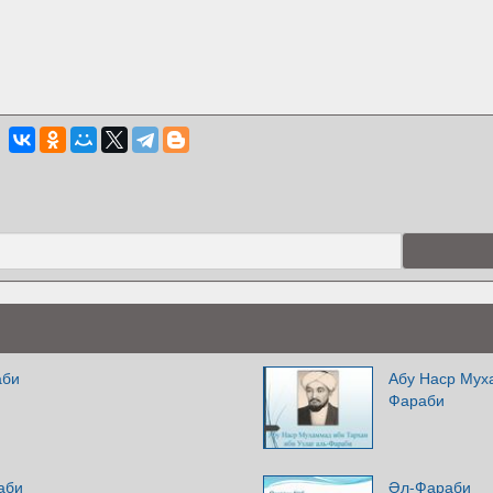
аби
Абу Наср Муха
Фараби
аби
Әл-Фараби