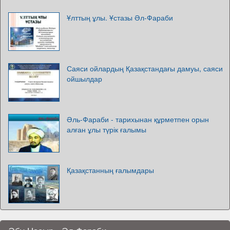
Ұлттың ұлы. Ұстазы Әл-Фараби
Саяси ойлардың Қазақстандағы дамуы, саяси
ойшылдар
Әль-Фараби - тарихынан құрметпен орын
алған ұлы түрік ғалымы
Қазақстанның ғалымдары