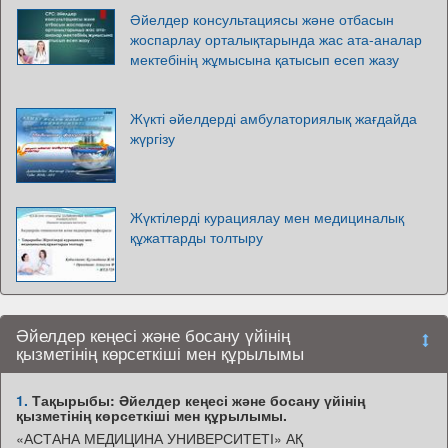
Әйелдер консультациясы және отбасын
жоспарлау орталықтарында жас ата-аналар
мектебінің жұмысына қатысып есеп жазу
Жүкті әйелдерді амбулаториялық жағдайда
жүргізу
Жүктілерді курациялау мен медициналық
құжаттарды толтыру
Әйелдер кеңесі және босану үйінің
қызметінің көрсеткіші мен құрылымы
1.
Тақырыбы: Әйелдер кеңесі және босану үйінің
қызметінің көрсеткіші мен құрылымы.
«АСТАНА МЕДИЦИНА УНИВЕРСИТЕТІ» АҚ