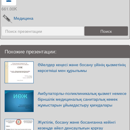
661.00K
Медицина
Похожие презентации:
Әйелдер кеңесі және босану үйінің қызметінің
көрсеткіші мен құрылымы
Амбулаторлы-поликлиникалық қызмет немесе
бірншілік медициналық санитарлық көмек
жұмыстарын ұйымдастыру қағидалары
Жүктілік, босану және босанғанна кейінгі
кезеңде әйел денсаулығын қорғау