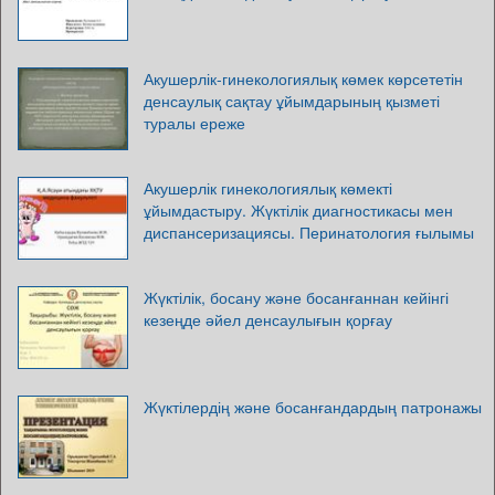
Акушерлік-гинекологиялық көмек көрсететін
денсаулық сақтау ұйымдарының қызметі
туралы ереже
Акушерлік гинекологиялық көмекті
ұйымдастыру. Жүктілік диагностикасы мен
диспансеризациясы. Перинатология ғылымы
Жүктілік, босану және босанғаннан кейінгі
кезеңде әйел денсаулығын қорғау
Жүктілердің және босанғандардың патронажы