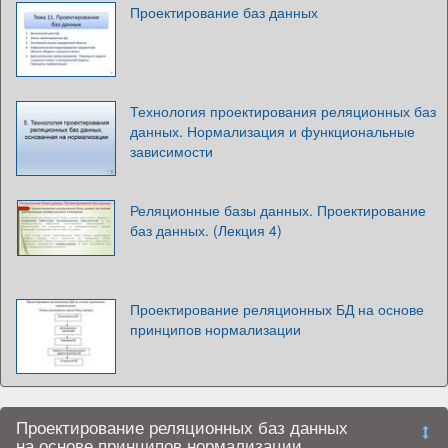
Проектирование баз данных
Технология проектирования реляционных баз
данных. Нормализация и функциональные
зависимости
Реляционные базы данных. Проектирование
баз данных. (Лекция 4)
Проектирование реляционных БД на основе
принципов нормализации
Проектирование реляционных баз данных
на основе принципов нормализации.