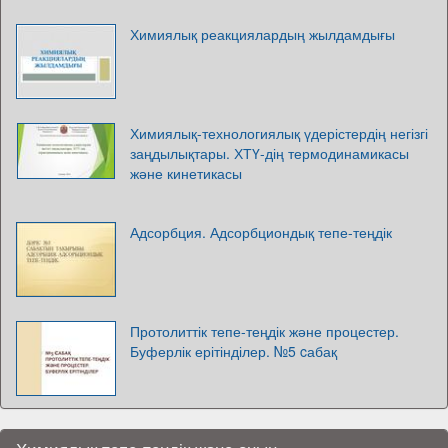
Химиялық реакциялардың жылдамдығы
Химиялық-технологиялық үдерістердің негізгі
заңдылықтары. ХТҮ-дің термодинамикасы
және кинетикасы
Адсорбция. Адсорбциондық тепе-теңдік
Протолиттік тепе-теңдік және процестер.
Буферлік ерітінділер. №5 cабақ