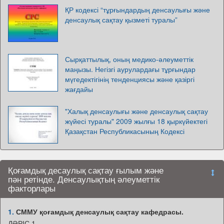
ҚР кодексі “тұрғындардың денсаулығы және
денсаулық сақтау қызметі туралы”
Сырқаттылық, оның медико-әлеуметтік
маңызы. Негізгі аурулардағы тұрғындар
мүгедектігінің тенденциясы және қазіргі
жағдайы
"Халық денсаулығы және денсаулық сақтау
жүйесі туралы" 2009 жылғы 18 қыркүйектегі
Қазақстан Республикасының Кодексі
Қоғамдық десаулық сақтау ғылым және
пән ретінде. Денсаулықтың әлеуметтік
факторлары
1.
СММУ қоғамдық денсаулық сақтау кафедрасы.
ДӘРІС 1.