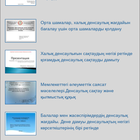
Орта шамалар, халық денсаулық жағдайын
бағалау үшін орта шамаларды қолдану
Халық денсаулығын сақтаудың негізі ретінде
қоғамдық денсаулық сақтауды дамыту
Мемлекеттегі әлеуметтік саясат
мәселелері.Денсаулық сақтау және
қылмыстық құқық
Балалар мен жасөспірімдердің денсаулық
жағдайы. Дене дамуы денсаулықтың негізгі
көрсеткіштерінің бірі ретінде