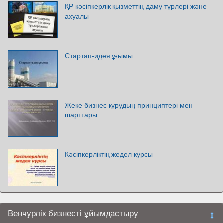
ҚР кәсіпкерлік қызметтің даму түрлері және
ахуалы
Стартап-идея ұғымы
Жеке бизнес құрудың принциптері мен
шарттары
Кәсіпкерліктің жедел курсы
Венчурлік бизнесті ұйымдастыру