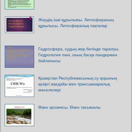
Жердің ішкі құрылымы. Литосфераның
құрылысы. Литосфералық тақталар
Гидросфера, судың жер бетінде таралуы.
Гидрология пәні, оның басқа пәндермен
байланысы
Қазақстан Республикасының су қорының
қазіргі жағдайы мен трансшекаралық
мәселелері
Өзен эрозиясы. Өзен тасымалы