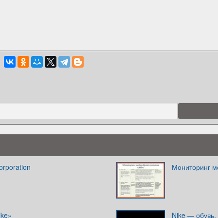
orporation
Мониторинг м
ike»
Nike — обувь,