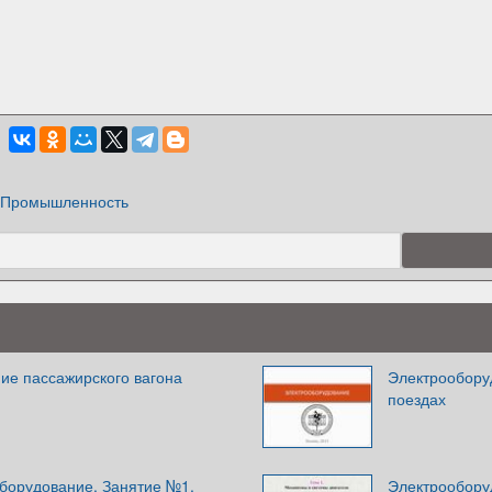
Промышленность
ие пассажирского вагона
Электрообору
поездах
борудование. Занятие №1.
Электрообору