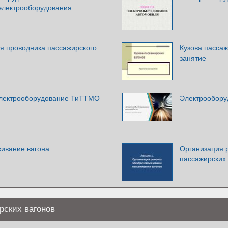
электрооборудования
ля проводника пассажирского
Кузова пассаж
занятие
электрооборудование ТиТТМО
Электрообору
живание вагона
Организация 
пассажирских 
рских вагонов