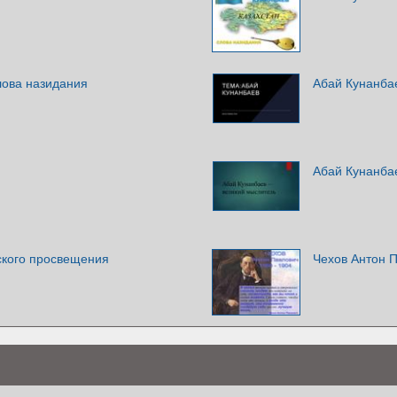
лова назидания
Абай Кунанба
Абай Кунанба
ского просвещения
Чехов Антон П