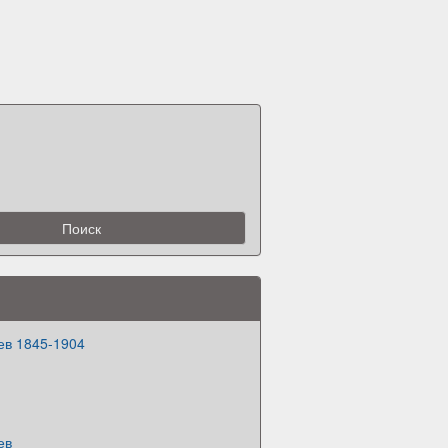
ев 1845-1904
ев