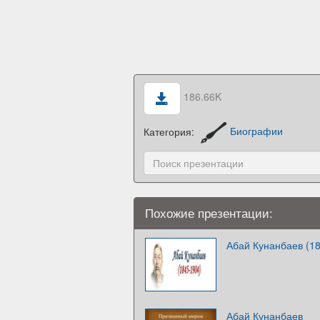
186.66K
Категория:
Биографии
Похожие презентации:
Абай Кунанбаев (1
Абай Кунанбаев