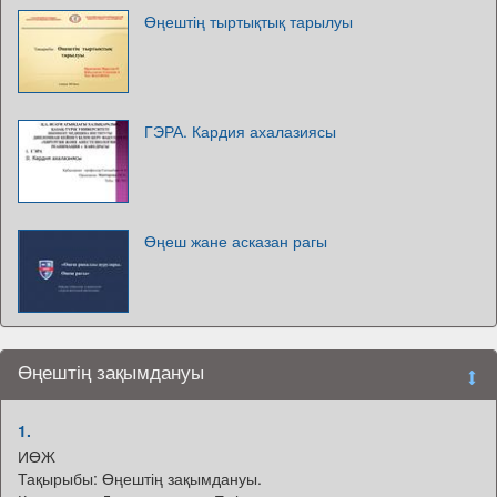
Өңештің тыртықтық тарылуы
ГЭРА. Кардия ахалазиясы
Өңеш жане асказан рагы
Өңештің зақымдануы
1.
ИӨЖ
Тақырыбы: Өңештің зақымдануы.