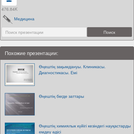
476.84K
Медицина
Похожие презентации:
Өңештің зақымдануы. Клиникасы.
Диагностикасы. Емі
Өңештің бөгде заттары
Өңештің химиялык күйігі кезіндегі науқастарды
емдеу әдісі