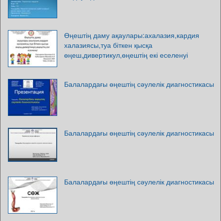
Өңештің даму ақаулары:ахалазия,кардия
халазиясы,туа біткен қысқа
өңеш,дивертикул,өңештің екі еселенуі
Балалардағы өңештің сәулелік диагностикасы
Балалардағы өңештің сәулелік диагностикасы
Балалардағы өңештің сәулелік диагностикасы