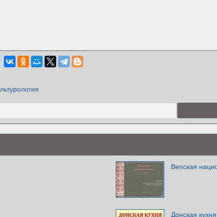
льтурология
Вепская наци
Донская кухн