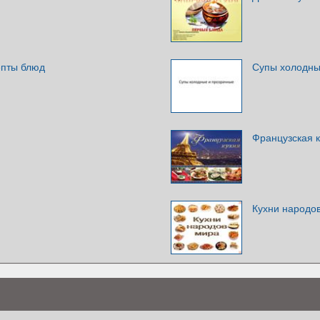
епты блюд
Супы холодны
Французская 
Кухни народо