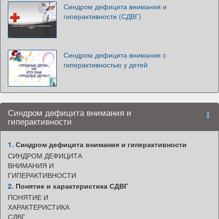
Синдром дефицита внимания и
гиперактивности (СДВГ)
Синдром дефицита внимания с
гиперактивностью у детей
Синдром дефицита внимания и
гиперактивности
1.
Синдром дефицита внимания и гиперактивности
СИНДРОМ ДЕФИЦИТА
ВНИМАНИЯ И
ГИПЕРАКТИВНОСТИ
2.
Понятие и характеристика СДВГ
ПОНЯТИЕ И
ХАРАКТЕРИСТИКА
СДВГ