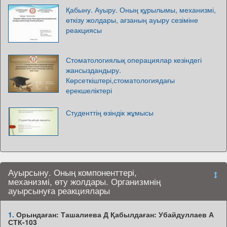
Қабыну. Ауыру. Оның құрылымы, механизмі,
өткізу жолдары, ағзаның ауыру сезіміне
реакциясы
Стоматологиялық операциялар кезіндегі
жансыздандыру.
Көрсеткіштері,стоматологиядағы
ерекшеліктері
Студенттің өзіндік жұмысы
Ауырсыну. Оның компоненттері,
механизмі, өту жолдары. Организмнің
ауырсынуға реакциялары
1.
Орындаған: Ташалиева Д Қабылдаған: Убайдуллаев А
СТК-103