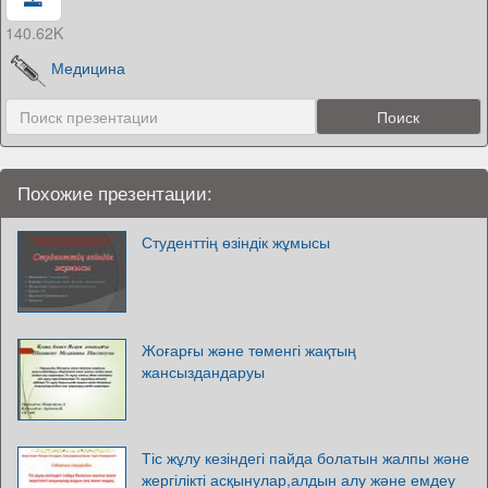
140.62K
Медицина
Похожие презентации:
Студенттің өзіндік жұмысы
Жоғарғы және төменгі жақтың
жансыздандаруы
Тіс жұлу кезіндегі пайда болатын жалпы және
жергілікті асқынулар,алдын алу және емдеу