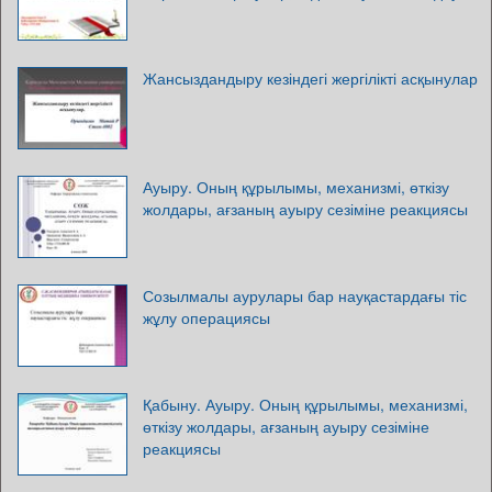
Жансыздандыру кезіндегі жергілікті асқынулар
Ауыру. Оның құрылымы, механизмі, өткізу
жолдары, ағзаның ауыру сезіміне реакциясы
Созылмалы аурулары бар науқастардағы тіс
жұлу операциясы
Қабыну. Ауыру. Оның құрылымы, механизмі,
өткізу жолдары, ағзаның ауыру сезіміне
реакциясы