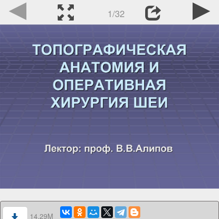
1/32
14.29M